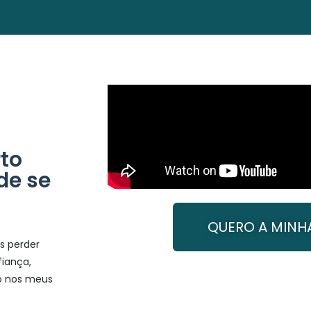
to
de se
QUERO A MINH
s perder
fiança,
o nos meus