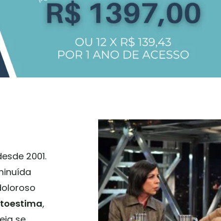
desde 2001.
minuída
doloroso
toestima
,
eja se